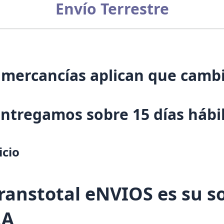
Envío Terrestre
e mercancías aplican que cambi
 entregamos sobre 15 días hábi
icio
Transtotal eNVIOS es su s
RA